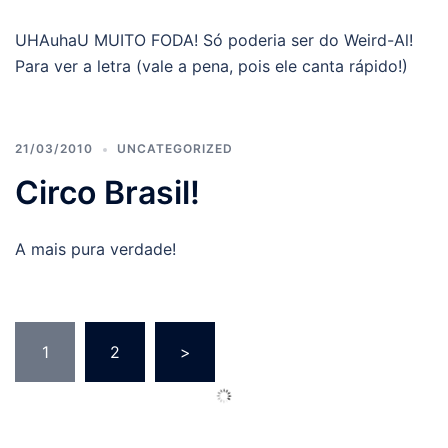
UHAuhaU MUITO FODA! Só poderia ser do Weird-Al!
Para ver a letra (vale a pena, pois ele canta rápido!)
21/03/2010
UNCATEGORIZED
Circo Brasil!
A mais pura verdade!
Posts
1
2
>
pagination