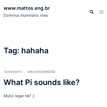
Skip
www.mattos.eng.br
to
content
Dominus illuminatio mea
Tag:
hahaha
13/03/2011
UNCATEGORIZED
What Pi sounds like?
Muito legal né? ;)