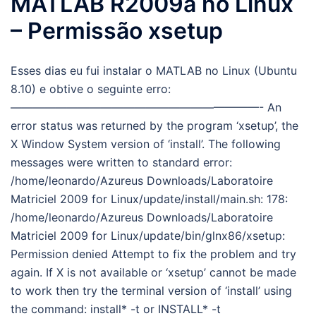
MATLAB R2009a no Linux
– Permissão xsetup
Esses dias eu fui instalar o MATLAB no Linux (Ubuntu
8.10) e obtive o seguinte erro:
——————————————————————- An
error status was returned by the program ‘xsetup’, the
X Window System version of ‘install’. The following
messages were written to standard error:
/home/leonardo/Azureus Downloads/Laboratoire
Matriciel 2009 for Linux/update/install/main.sh: 178:
/home/leonardo/Azureus Downloads/Laboratoire
Matriciel 2009 for Linux/update/bin/glnx86/xsetup:
Permission denied Attempt to fix the problem and try
again. If X is not available or ‘xsetup’ cannot be made
to work then try the terminal version of ‘install’ using
the command: install* -t or INSTALL* -t