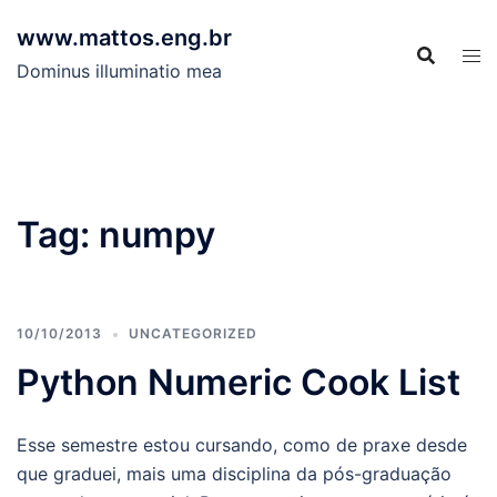
Skip
www.mattos.eng.br
to
content
Dominus illuminatio mea
Tag:
numpy
10/10/2013
UNCATEGORIZED
Python Numeric Cook List
Esse semestre estou cursando, como de praxe desde
que graduei, mais uma disciplina da pós-graduação