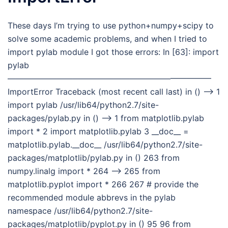
These days I’m trying to use python+numpy+scipy to
solve some academic problems, and when I tried to
import pylab module I got those errors: In [63]: import
pylab
—————————————————————————
ImportError Traceback (most recent call last) in () —-> 1
import pylab /usr/lib64/python2.7/site-
packages/pylab.py in () —-> 1 from matplotlib.pylab
import * 2 import matplotlib.pylab 3 __doc__ =
matplotlib.pylab.__doc__ /usr/lib64/python2.7/site-
packages/matplotlib/pylab.py in () 263 from
numpy.linalg import * 264 –> 265 from
matplotlib.pyplot import * 266 267 # provide the
recommended module abbrevs in the pylab
namespace /usr/lib64/python2.7/site-
packages/matplotlib/pyplot.py in () 95 96 from