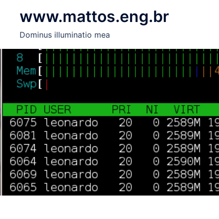
Skip
www.mattos.eng.br
to
content
Dominus illuminatio mea