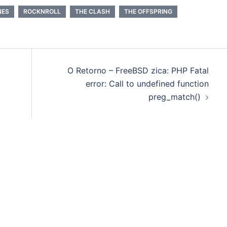
NES
ROCKNROLL
THE CLASH
THE OFFSPRING
O Retorno – FreeBSD zica: PHP Fatal
error: Call to undefined function
preg_match()