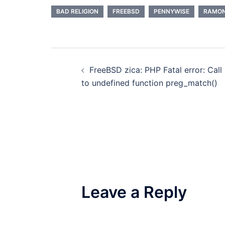
BAD RELIGION
FREEBSD
PENNYWISE
RAMO
Post
FreeBSD zica: PHP Fatal error: Call
navigation
to undefined function preg_match()
Leave a Reply