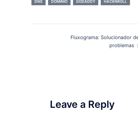
DNS
DOMINIO
GODADDY
HACKNROLL
Post
Fluxograma: Solucionador d
navigation
problemas
Leave a Reply